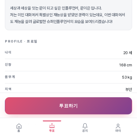
세상과 세상을 잇는 문이 되고 싶은 인플루언서, 문이은 입니다.
저는 미인 대회에서 특별상인 재능상을 받았던 경력이 있는데요, 이번 대회에서
도 재능을 살려 글로벌한 슈퍼인플루언서의 모습을 보여드리겠습니다!
PROFILE · 프로필
20 세
나이
168 cm
신장
53 kg
몸무게
부산
지역
투표하기
FAN MESSAGES · 응원글
2023.10.25
앵란이
우리 문이은 화이팅~~
홈
투표
공지
마이