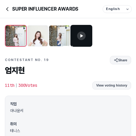
SUPER INFLUENCER AWARDS
CONTESTANT NO. 19
Share
엄지현
11th
|
300Votes
View voting history
직업
아나운서
취미
테니스