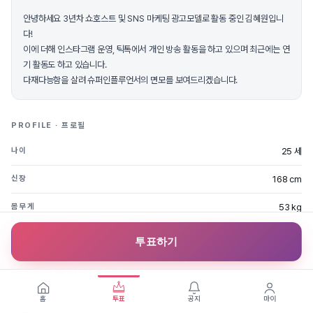
안녕하세요 3년차 쇼호스트 및 SNS 마케팅 광고모델로 활동 중인 김혜원입니
다!
이에 더해 인스타그램 운영, 틱톡에서 개인 방송 활동을 하고 있으며 최근에는 연
기 활동도 하고 있습니다.
다재다능함을 살려 슈퍼인플루언서의 면모를 보여드리겠습니다.
PROFILE · 프로필
25 세
나이
168 cm
신장
53 kg
몸무게
서울
지역
투표하기
FAN MESSAGES · 응원글
2023.10.25
ㄱㅇㅂ
홈
투표
공지
마이