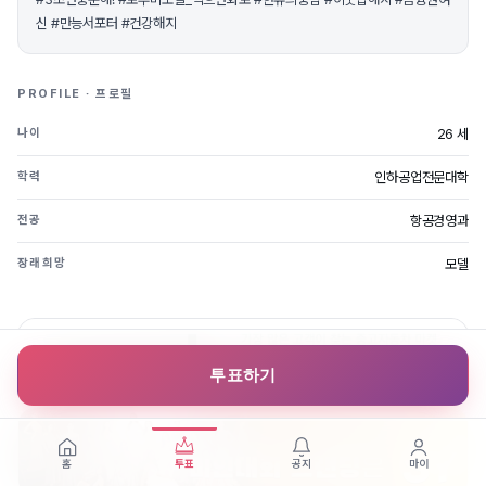
신 #만능서포터 #건강해지
PROFILE · 프로필
26 세
나이
인하공업전문대학
학력
항공경영과
전공
모델
장래희망
투표하기
홈
투표
공지
마이