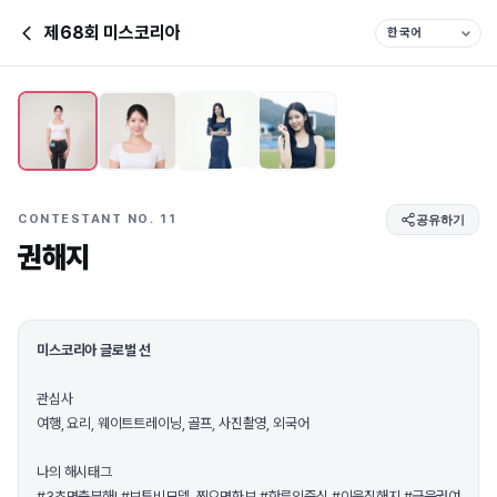
제68회 미스코리아
CONTESTANT NO. 11
공유하기
권해지
미스코리아 글로벌 선
관심사
여행, 요리, 웨이트트레이닝, 골프, 사진촬영, 외국어
나의 해시태그
#3초면충분해! #보투비모델_찍으면화보 #한류의중심 #이웃집해지 #금융권여