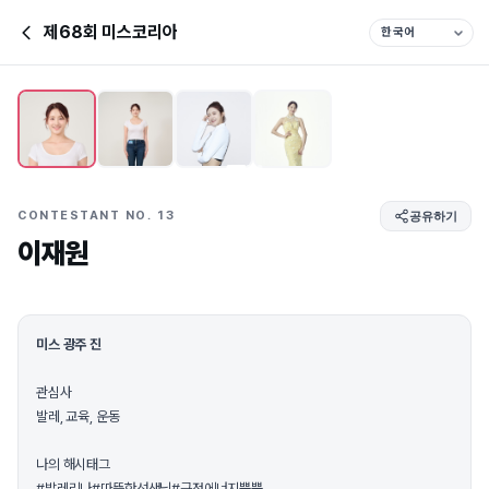
제68회 미스코리아
CONTESTANT NO. 13
공유하기
이재원
미스 광주 진
관심사
발레, 교육, 운동
나의 해시태그
#발레리나#따뜻한선생님#긍정에너지뿜뿜