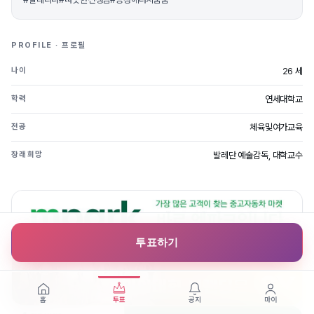
PROFILE · 프로필
26 세
나이
연세대학교
학력
체육및여가교육
전공
발레단 예술감독, 대학교수
장래희망
투표하기
홈
투표
공지
마이