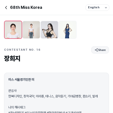
68th Miss Korea
CONTESTANT NO. 16
Share
장희지
미스 서울경기인천 미
관심사
한복디자인, 창작국악, 마라톤, 테니스, 음악듣기, 가야금병창, 판소리, 발레
나의 해시태그
#장난안희지 #미스인간문화재 #한국음악박사 #교과서모델