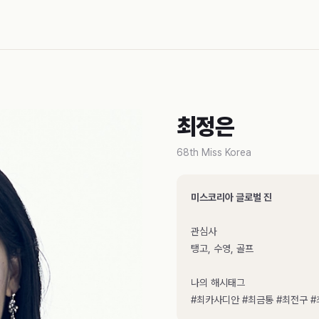
최정은
68th Miss Korea
미스코리아 글로벌 진
관심사
탱고, 수영, 골프
나의 해시태그
#최카사디안 #최금통 #최전구 #