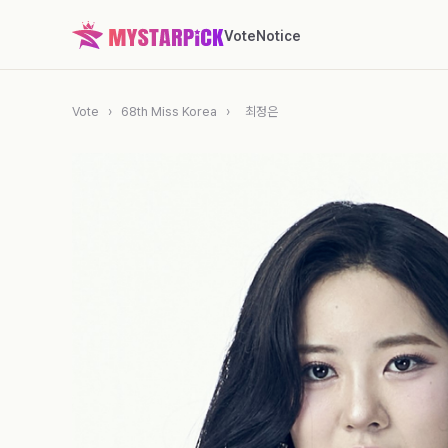
Vote
Notice
Vote
›
68th Miss Korea
›
최정은