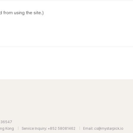
7636547
Hong Kong
|
Service Inquiry: +852 58081462
|
Email: cs@mystarpick.io