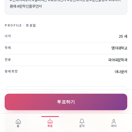
몸매 #문학인플루언서
PROFILE · 프로필
25 세
나이
명지대학교
학력
국어국문학과
전공
아나운서
장래희망
투표하기
홈
투표
공지
마이