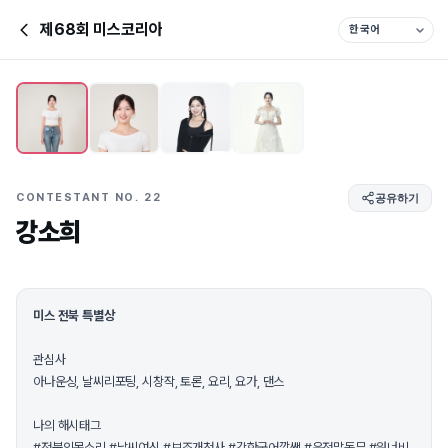
제68회 미스코리아
CONTESTANT NO. 22
공유하기
강소희
미스 전북 특별상
관심사
아나운싱, 날씨리포팅, 시창작, 토론, 요리, 요가, 댄스
나의 해시태그
#전북의목소리 #날씨여신 #보조개천사 #강한국어깡쌤 #운전말동무 #워너비