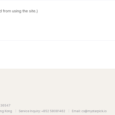
7636547
Hong Kong
|
Service Inquiry: +852 58081462
|
Email: cs@mystarpick.io