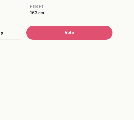
HEIGHT
163 cm
ry
Vote