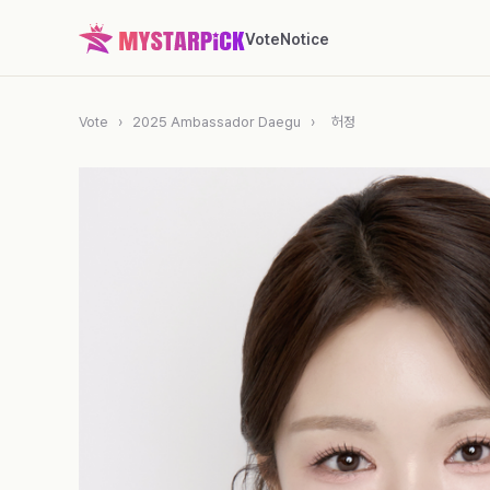
Vote
Notice
Vote
›
2025 Ambassador Daegu
›
허정