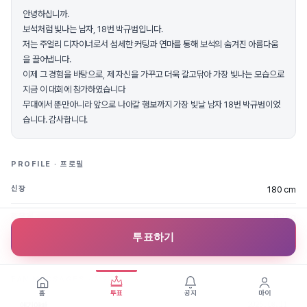
안녕하십니까.
보석처럼 빛나는 남자, 18번 박규범입니다.
저는 주얼리 디자이너로서 섬세한 커팅과 연마를 통해 보석의 숨겨진 아름다움
을 끌어냅니다.
이제 그 경험을 바탕으로, 제 자신을 가꾸고 더욱 갈고닦아 가장 빛나는 모습으로
지금 이 대회에 참가하였습니다
무대에서 뿐만아니라 앞으로 나아갈 행보까지 가장 빛날 남자 18번 박규범이었
습니다. 감사합니다.
PROFILE · 프로필
180 cm
신장
89 kg
몸무게
투표하기
남양주
지역
FAN MESSAGES · 응원글
홈
투표
공지
마이
2025.08.11
애기아빠