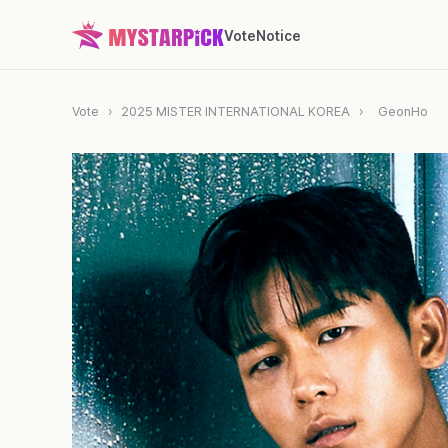
Vote
Notice
Vote
›
2025 MISTER INTERNATIONAL KOREA
›
GeonHo