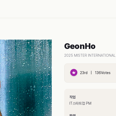
GeonHo
2025 MISTER INTERNATIONAL
23rd | 136Votes
직업
IT스타트업 PM
학력