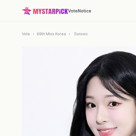
Vote
Notice
Vote
›
69th Miss Korea
›
Eunseo