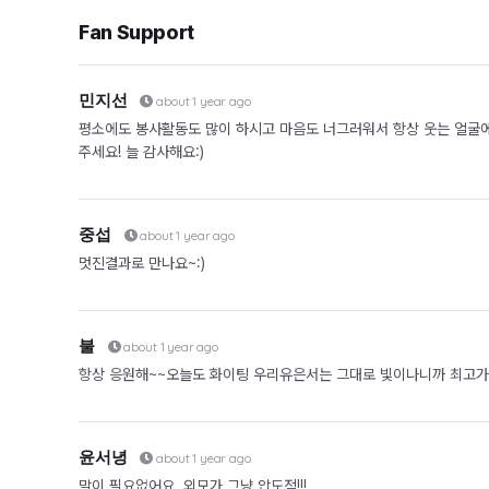
Fan Support
민지선
about 1 year ago
평소에도 봉사활동도 많이 하시고 마음도 너그러워서 항상 웃는 얼굴에
주세요! 늘 감사해요:)
중섭
about 1 year ago
멋진결과로 만나요~:)
불
about 1 year ago
항상 응원해~~오늘도 화이팅 우리유은서는 그대로 빛이나니까 최고가돠어서
윤서녕
about 1 year ago
말이 필요없어요. 외모가 그냥 압도적!!!