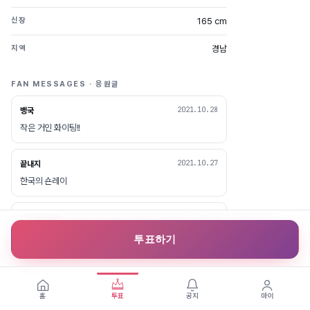
165 cm
신장
경남
지역
FAN MESSAGES · 응원글
2021.10.28
뱅국
작은 거인 화이팅!!
2021.10.27
끝내지
한국의 숀레이
2021.10.27
그랑프리가자
오빠 멋져용!
투표하기
2021.10.27
예지미
멋있어요 ♡
홈
투표
공지
마이