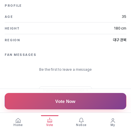
PROFILE
35
AGE
180 cm
HEIGHT
대구 경북
REGION
FAN MESSAGES
Be the first to leave a message
Sign in to leave a message →
Vote Now
Home
Vote
Notice
My