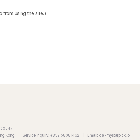
7636547
Hong Kong
|
Service Inquiry: +852 58081462
|
Email: cs@mystarpick.io