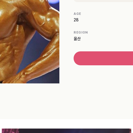
AGE
28
REGION
울산