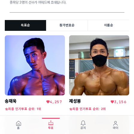
종목당 3명의 선수가 어워드에 초대됩니다.
득표순
참가번호순
이름순
송재욱
제성봉
4,257
3,156
최종 인기투표 순위: 1위
최종 인기투표 순위: 2위
홈
투표
공지
마이