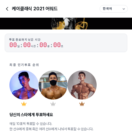
케이클래식 2021 어워드
투표 종료까지 남은 시간
0
0
0
0
0
0
0
0
:
:
:
일
시간
분
초
최종 인기투표 순위
당신의 스타에게 투표하세요
매일 10표씩 투표할 수 있습니다.
한 선수에게 중복 혹은 여러 선수에게 나눠서 투표할 수 있습니다.