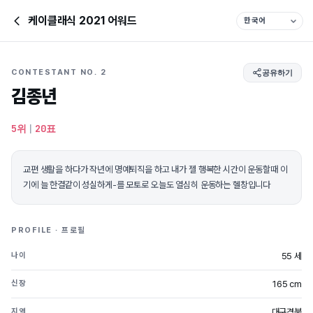
케이클래식 2021 어워드
CONTESTANT NO. 2
공유하기
김종년
5위
|
20표
교편 생활을 하다가 작년에 명예퇴직을 하고 내가 젤 행복한 시간이 운동할때 이
기에 늘 한결같이 성실하게-를 모토로 오늘도 열심히 운동하는 헬창입니다
PROFILE · 프로필
55 세
나이
165 cm
신장
대구경북
지역