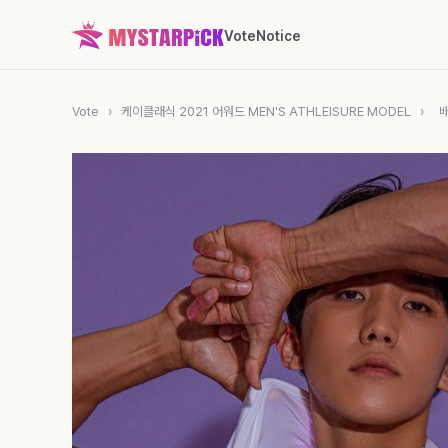
Vote
Notice
Vote
›
케이클래식 2021 어워드 MEN'S ATHLEISURE MODEL
›