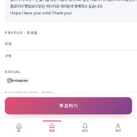
플로리다 햇빛보다 밝은 에너지로 여러분과 함께하고 싶습니다!
I hope I have your vote! Thank you!
PROFILE · 프로필
직업
구력
SOCIAL
Instagram
FAN MESSAGES · 응원글
투표하기
golf38
와우!!! 4등?!?! 대난합니다 엘렌 최님 ❤️❤️❤️
golf9960
홈
투표
공지
마이
Good 👍 job!!!