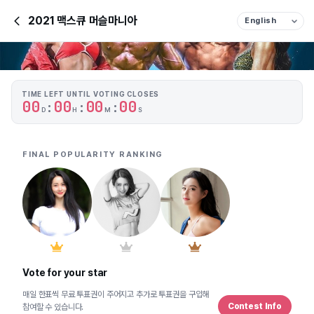
2021 맥스큐 머슬마니아
TIME LEFT UNTIL VOTING CLOSES
0
0
0
0
0
0
0
0
:
:
:
D
H
M
S
FINAL POPULARITY RANKING
Vote for your star
매일 한표씩 무료 투표권이 주어지고 추가로 투표권을 구입해 
Contest Info
참여할 수 있습니다.