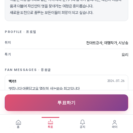
움과 더불어 자신만의 멋을 찾아가는 여정은 흥미롭습니다.
새로운 도전으로 꿈꾸는 모든이들의 희망이 되고 싶습니다.
PROFILE · 프로필
천아트강사, 여행작가, 시낭송
취미
요리
특기
FAN MESSAGES · 응원글
2024.07.26
맥가1
멋집니다 아릉답고요 열심히 사는모습 최고입니다
투표하기
2024.07.25
성경콩
가장 아름다우세요! 마지막까지 1등 가요!!🩷
2024.07.25
오 감동
홈
투표
공지
마이