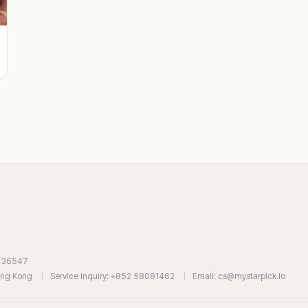
7636547
Hong Kong
|
Service Inquiry: +852 58081462
|
Email: cs@mystarpick.io