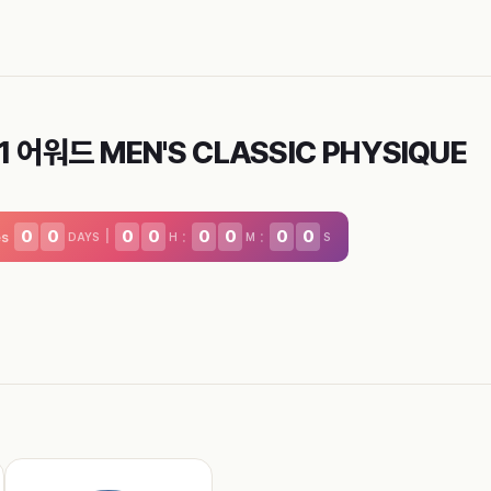
 어워드 MEN'S CLASSIC PHYSIQUE
0
0
0
0
0
0
0
0
|
:
:
es
DAYS
H
M
S