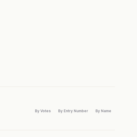
By Votes
By Entry Number
By Name