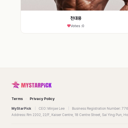
천대용
Votes :
0
Terms
·
Privacy Policy
MyStarPick
|
CEO: Minjae Lee
|
Business Registration Number: 7
Address: Rm 2202, 22/F, Kaiser Centre, 18 Centre Street, Sai Ying Pun, 