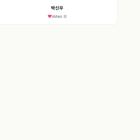
박신우
Votes :
0