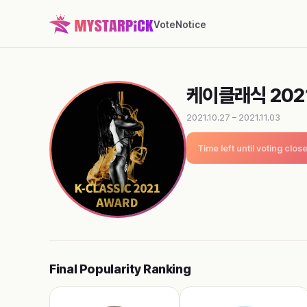
Vote
Notice
케이클래식 2021
2021.10.27 – 2021.11.03
Time left until voting clos
Final Popularity Ranking