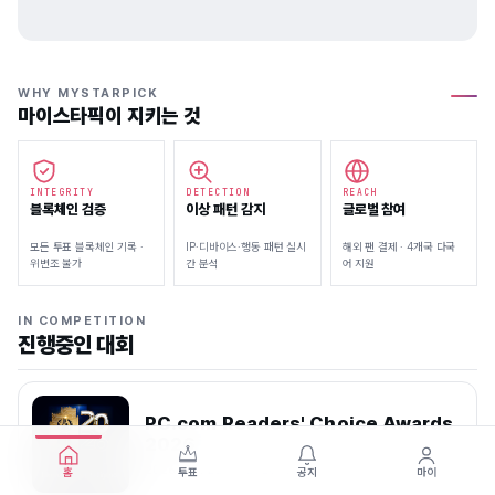
WHY MYSTARPICK
마이스타픽이 지키는 것
INTEGRITY
DETECTION
REACH
블록체인 검증
이상 패턴 감지
글로벌 참여
모든 투표 블록체인 기록 ·
IP·디바이스·행동 패턴 실시
해외 팬 결제 · 4개국 다국
위변조 불가
간 분석
어 지원
IN COMPETITION
진행중인 대회
PC.com Readers' Choice Awards
2026
2026.07.22 — 2026.08.10
홈
투표
공지
마이