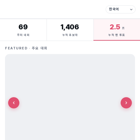
69
1,406
2.5
M
주최 대회
누적 후보자
누적 팬 투표
FEATURED · 주요 대회