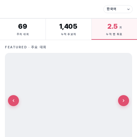
69
1,405
2.5
M
주최 대회
누적 후보자
누적 팬 투표
FEATURED · 주요 대회