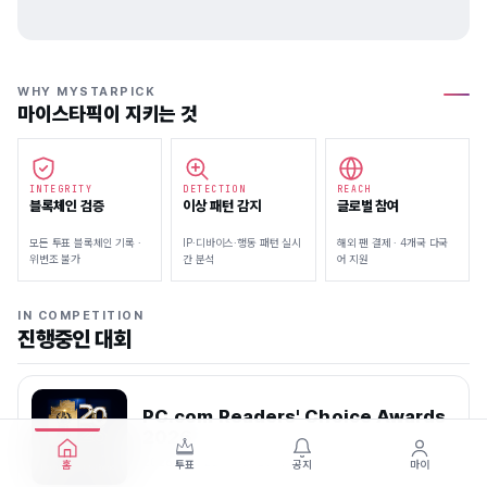
WHY MYSTARPICK
마이스타픽이 지키는 것
INTEGRITY
DETECTION
REACH
블록체인 검증
이상 패턴 감지
글로벌 참여
모든 투표 블록체인 기록 ·
IP·디바이스·행동 패턴 실시
해외 팬 결제 · 4개국 다국
위변조 불가
간 분석
어 지원
IN COMPETITION
진행중인 대회
PC.com Readers' Choice Awards
2026
2026.07.22 — 2026.08.10
홈
투표
공지
마이