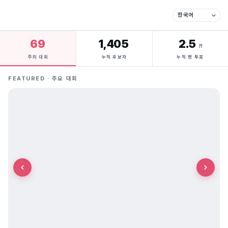
69
1,405
2.5
M
주최 대회
누적 후보자
누적 팬 투표
FEATURED · 주요 대회