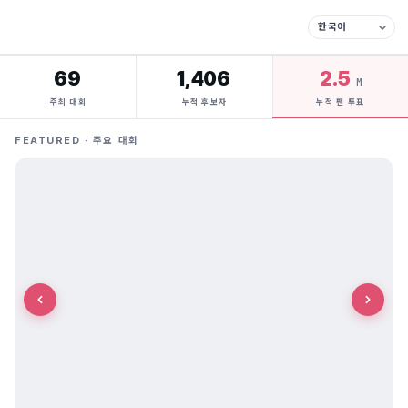
69
1,406
2.5
M
주최 대회
누적 후보자
누적 팬 투표
FEATURED · 주요 대회