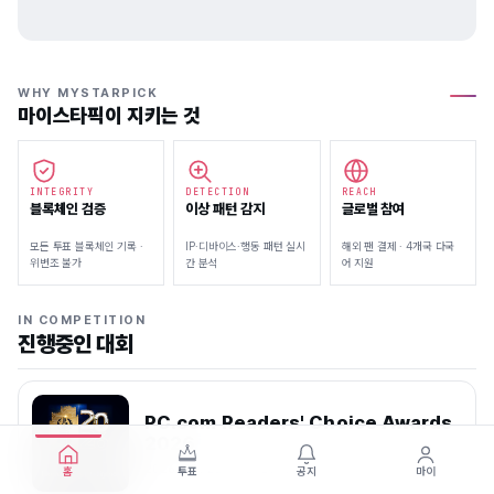
WHY MYSTARPICK
마이스타픽이 지키는 것
INTEGRITY
DETECTION
REACH
블록체인 검증
이상 패턴 감지
글로벌 참여
모든 투표 블록체인 기록 ·
IP·디바이스·행동 패턴 실시
해외 팬 결제 · 4개국 다국
위변조 불가
간 분석
어 지원
IN COMPETITION
진행중인 대회
PC.com Readers' Choice Awards
2026
2026.07.22 — 2026.08.10
홈
투표
공지
마이