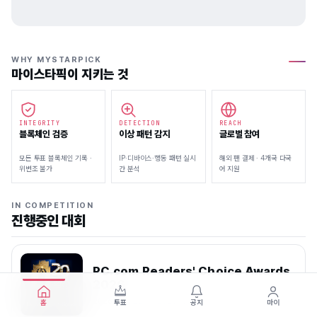
WHY MYSTARPICK
마이스타픽이 지키는 것
INTEGRITY
DETECTION
REACH
블록체인 검증
이상 패턴 감지
글로벌 참여
모든 투표 블록체인 기록 ·
IP·디바이스·행동 패턴 실시
해외 팬 결제 · 4개국 다국
위변조 불가
간 분석
어 지원
IN COMPETITION
진행중인 대회
PC.com Readers' Choice Awards
2026
2026.07.22 — 2026.08.10
홈
투표
공지
마이