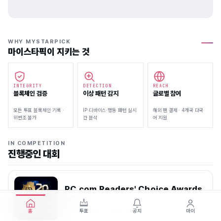
WHY MYSTARPICK
마이스타픽이 지키는 것
INTEGRITY
DETECTION
REACH
블록체인 검증
이상 패턴 감지
글로벌 참여
모든 투표 블록체인 기록 ·
IP·디바이스·행동 패턴 실시
해외 팬 결제 · 4개국 다국
위변조 불가
간 분석
어 지원
IN COMPETITION
진행중인 대회
PC.com Readers' Choice Awards
2026
2026.07.22 — 2026.08.10
홈
투표
공지
마이