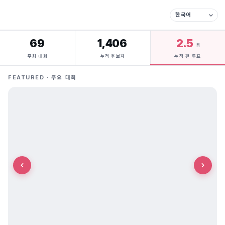
69
1,406
2.5
M
주최 대회
누적 후보자
누적 팬 투표
FEATURED · 주요 대회