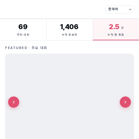
69
1,406
2.5
M
주최 대회
누적 후보자
누적 팬 투표
FEATURED · 주요 대회