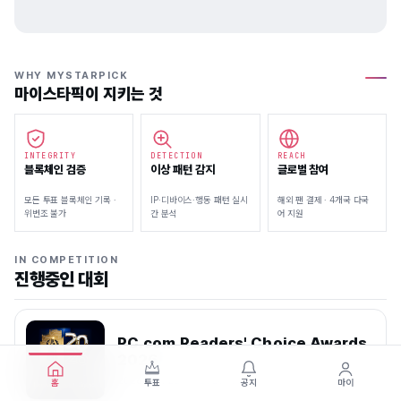
WHY MYSTARPICK
마이스타픽이 지키는 것
INTEGRITY
DETECTION
REACH
블록체인 검증
이상 패턴 감지
글로벌 참여
모든 투표 블록체인 기록 ·
IP·디바이스·행동 패턴 실시
해외 팬 결제 · 4개국 다국
위변조 불가
간 분석
어 지원
IN COMPETITION
진행중인 대회
PC.com Readers' Choice Awards
2026
2026.07.22 — 2026.08.10
홈
투표
공지
마이