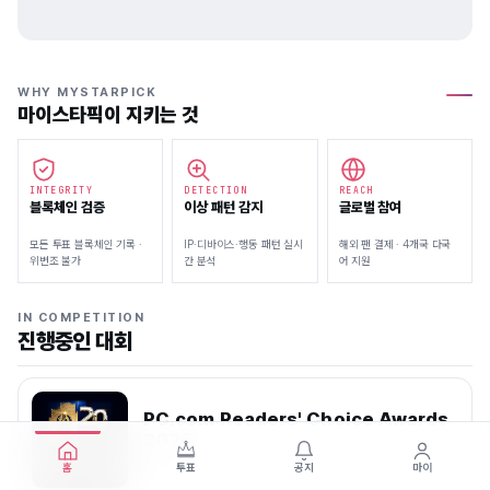
WHY MYSTARPICK
마이스타픽이 지키는 것
INTEGRITY
DETECTION
REACH
블록체인 검증
이상 패턴 감지
글로벌 참여
모든 투표 블록체인 기록 ·
IP·디바이스·행동 패턴 실시
해외 팬 결제 · 4개국 다국
위변조 불가
간 분석
어 지원
IN COMPETITION
진행중인 대회
PC.com Readers' Choice Awards
2026
2026.07.22 — 2026.08.10
홈
투표
공지
마이