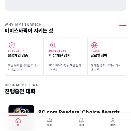
WHY MYSTARPICK
마이스타픽이 지키는 것
INTEGRITY
DETECTION
REACH
블록체인 검증
이상 패턴 감지
글로벌 참여
모든 투표 블록체인 기록 ·
IP·디바이스·행동 패턴 실시
해외 팬 결제 · 4개국 다국
위변조 불가
간 분석
어 지원
IN COMPETITION
진행중인 대회
PC.com Readers' Choice Awards
2026
2026.07.22 — 2026.08.10
홈
투표
공지
마이