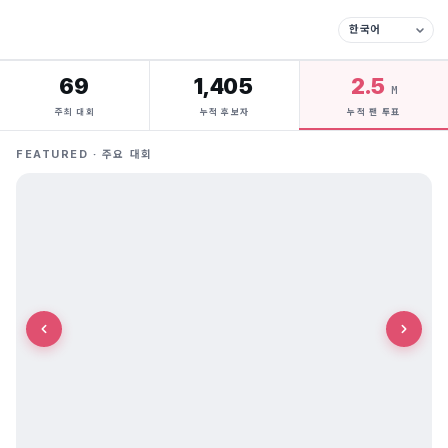
69
1,405
2.5
M
주최 대회
누적 후보자
누적 팬 투표
FEATURED · 주요 대회