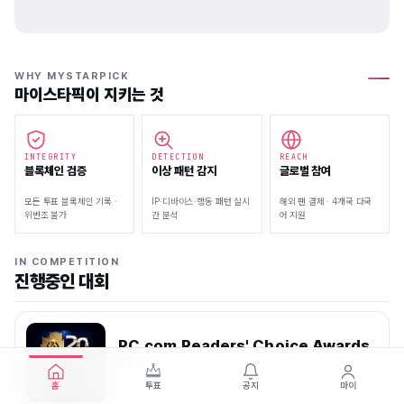
WHY MYSTARPICK
마이스타픽이 지키는 것
INTEGRITY
DETECTION
REACH
블록체인 검증
이상 패턴 감지
글로벌 참여
모든 투표 블록체인 기록 ·
IP·디바이스·행동 패턴 실시
해외 팬 결제 · 4개국 다국
위변조 불가
간 분석
어 지원
IN COMPETITION
진행중인 대회
PC.com Readers' Choice Awards
2026
2026.07.22 — 2026.08.10
홈
투표
공지
마이