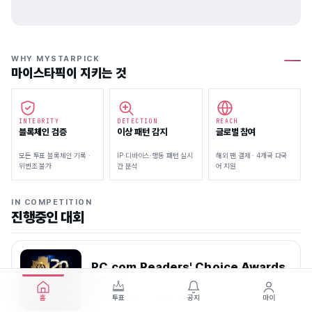
WHY MYSTARPICK
마이스타픽이 지키는 것
INTEGRITY
DETECTION
REACH
블록체인 검증
이상 패턴 감지
글로벌 참여
모든 투표 블록체인 기록 ·
IP·디바이스·행동 패턴 실시
해외 팬 결제 · 4개국 다국
위변조 불가
간 분석
어 지원
IN COMPETITION
진행중인 대회
PC.com Readers' Choice Awards
2026
2026.07.22 — 2026.08.10
홈
투표
공지
마이