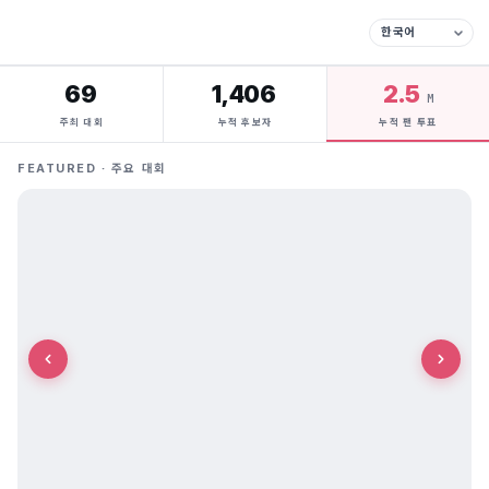
69
1,406
2.5
M
주최 대회
누적 후보자
누적 팬 투표
FEATURED · 주요 대회