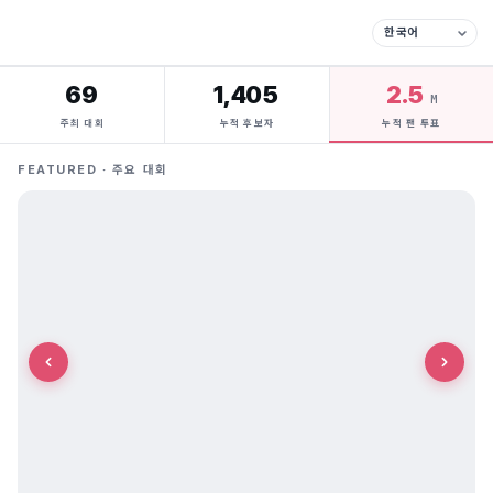
69
1,405
2.5
M
주최 대회
누적 후보자
누적 팬 투표
FEATURED · 주요 대회