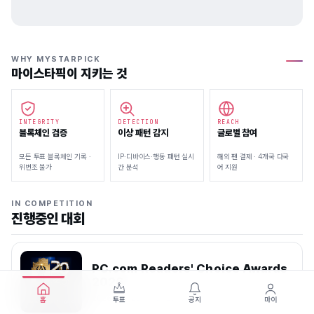
WHY MYSTARPICK
마이스타픽이 지키는 것
INTEGRITY
DETECTION
REACH
블록체인 검증
이상 패턴 감지
글로벌 참여
모든 투표 블록체인 기록 ·
IP·디바이스·행동 패턴 실시
해외 팬 결제 · 4개국 다국
위변조 불가
간 분석
어 지원
IN COMPETITION
진행중인 대회
PC.com Readers' Choice Awards
2026
2026.07.22 — 2026.08.10
홈
투표
공지
마이