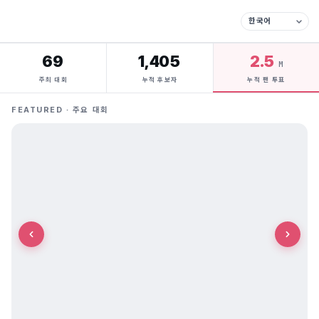
69
1,405
2.5
M
주최 대회
누적 후보자
누적 팬 투표
FEATURED · 주요 대회