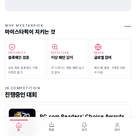
WHY MYSTARPICK
마이스타픽이 지키는 것
INTEGRITY
DETECTION
REACH
블록체인 검증
이상 패턴 감지
글로벌 참여
모든 투표 블록체인 기록 ·
IP·디바이스·행동 패턴 실시
해외 팬 결제 · 4개국 다국
위변조 불가
간 분석
어 지원
IN COMPETITION
진행중인 대회
PC.com Readers' Choice Awards
2026
2026.07.22 — 2026.08.10
홈
투표
공지
마이