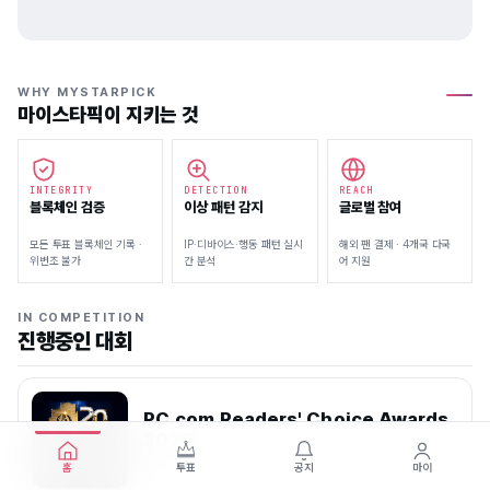
WHY MYSTARPICK
마이스타픽이 지키는 것
INTEGRITY
DETECTION
REACH
블록체인 검증
이상 패턴 감지
글로벌 참여
모든 투표 블록체인 기록 ·
IP·디바이스·행동 패턴 실시
해외 팬 결제 · 4개국 다국
위변조 불가
간 분석
어 지원
IN COMPETITION
진행중인 대회
PC.com Readers' Choice Awards
2026
2026.07.22 — 2026.08.10
홈
투표
공지
마이