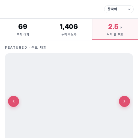
69
1,406
2.5
M
주최 대회
누적 후보자
누적 팬 투표
FEATURED · 주요 대회