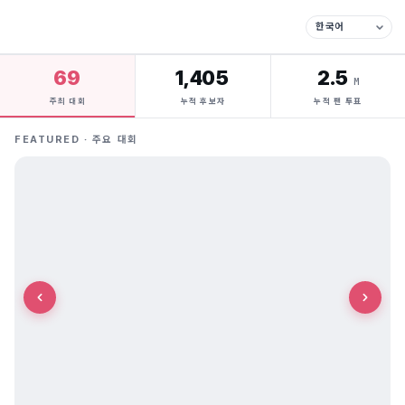
69
1,405
2.5
M
주최 대회
누적 후보자
누적 팬 투표
FEATURED · 주요 대회