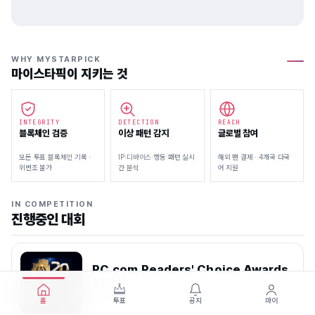
WHY MYSTARPICK
마이스타픽이 지키는 것
INTEGRITY
DETECTION
REACH
블록체인 검증
이상 패턴 감지
글로벌 참여
모든 투표 블록체인 기록 ·
IP·디바이스·행동 패턴 실시
해외 팬 결제 · 4개국 다국
위변조 불가
간 분석
어 지원
IN COMPETITION
진행중인 대회
PC.com Readers' Choice Awards
2026
2026.07.22 — 2026.08.10
홈
투표
공지
마이