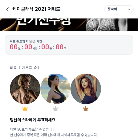
케이클래식 2021 어워드
투표 종료까지 남은 시간
0
0
0
0
0
0
0
0
:
:
:
일
시간
분
초
최종 인기투표 순위
당신의 스타에게 투표하세요
매일 30표씩 투표할 수 있습니다.
한 선수에게 중복 혹은 여러 선수에게 나눠서 투표할 수 있습니다.