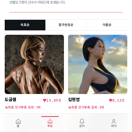
성별당 3명의 선수가 어워드에 초대됩니다.
득표순
참가번호순
이름순
도금샘
김현영
15,050
8,120
최종 인기투표 순위: 1위
최종 인기투표 순위: 2위
홈
투표
공지
마이