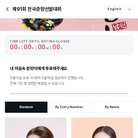
제91회 전국춘향선발대회
TIME LEFT UNTIL VOTING CLOSES
0
0
0
0
0
0
0
0
:
:
:
D
H
M
S
내 마음속 춘향이에게 투표해주세요
5월12일 오후 1시부터 5월19일 정오까지 진행됩니다.
전체 기간 중 한번만 투표할 수 있습니다.
Random
By Entry Number
By Name