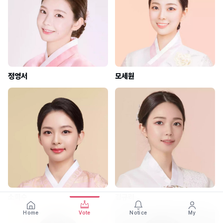
정영서
모세원
소희수
김규리
Home
Vote
Notice
My