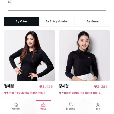
다.
By Votes
By Entry Number
By Name
정혜림
강세형
3,400
3,380
Final Popularity Ranking: 1
Final Popularity Ranking: 2
Home
Vote
Notice
My