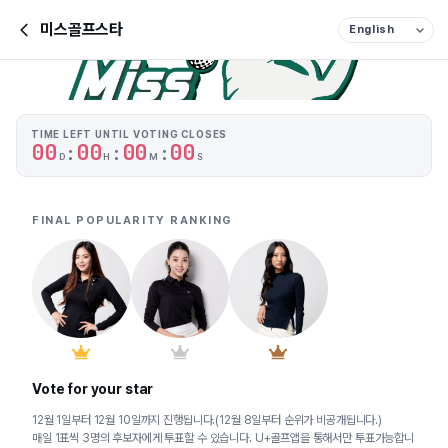
미스골프스타
TIME LEFT UNTIL VOTING CLOSES
0
0
0
0
0
0
0
0
:
:
:
D
H
M
S
FINAL POPULARITY RANKING
Vote for your star
12월 1일부터 12월 10일까지 진행됩니다.(12월 8일부터 순위가 비공개됩니다.)
매일 1표씩 3명의 후보자에게 투표할 수 있습니다. U+골프앱을 통해서만 투표가능합니